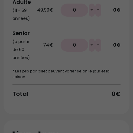
Adulte
49.99€
0
+
-
0€
(11 - 59
années)
Senior
(a partir
74€
0
+
-
0€
de 60
années)
* Les prix par billet peuvent varier selon le jour et la
saison
Total
0€