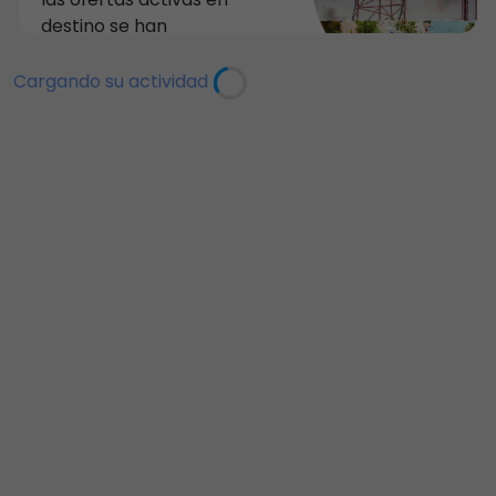
oferta disponible del
destino se han
30/07/26 al 17/08/26
modificado. Ambas
para visitas del 30/07/26
ofertas se alargan hasta
Cargando su actividad
al 06/01/27. Esta consiste
el 24/08/2026. A modo de
en hasta un 40% de
recordatorio las ofertas
descuento en los
activas son: 1. Oferta de
siguientes productos para
HASTA UN 40% DE
entradas CON FECHA: • 1
DESCUENTO en los
día PortAventura Park
siguientes productos con
(ad/ju/se): Descuento
fecha: - 1 día
PortAventura Park
(ad/ju/se) - 1 día
PortAventura Park
(nocturna) (ad/ju/se) - 1
día 2 parques Caribe
Aquatic Park +
PortAventura Park
(nocturna) (ad/ju/se) - 2