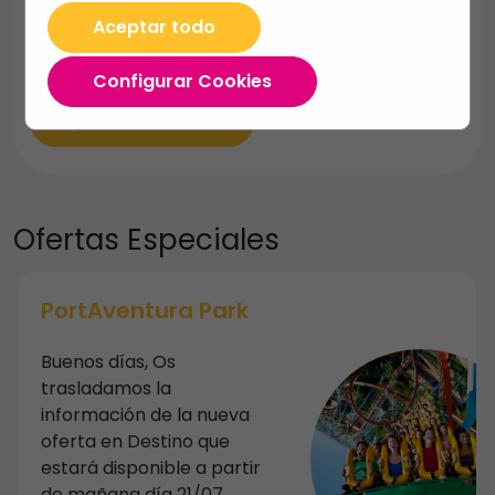
Submarinismo y Snorkel
Aceptar todo
Excursiones náuticas
Configurar Cookies
Experiencias únicas
Ofertas
Especiales
PortAventura Park
Buenos días, Os
trasladamos la
información de la nueva
oferta en Destino que
estará disponible a partir
de mañana día 21/07,