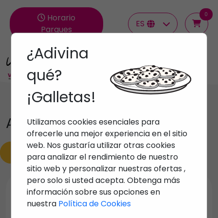
0
Horario
ES
Parques
¿Adivina
Grupos
qué?
¡Galletas!
Actividades
Utilizamos cookies esenciales para
ofrecerle una mejor experiencia en el sitio
web. Nos gustaría utilizar otras cookies
Volver
para analizar el rendimiento de nuestro
sitio web y personalizar nuestras ofertas ,
pero solo si usted acepta. Obtenga más
información sobre sus opciones en
Todas
Actividades de playa
nuestra
Política de Cookies