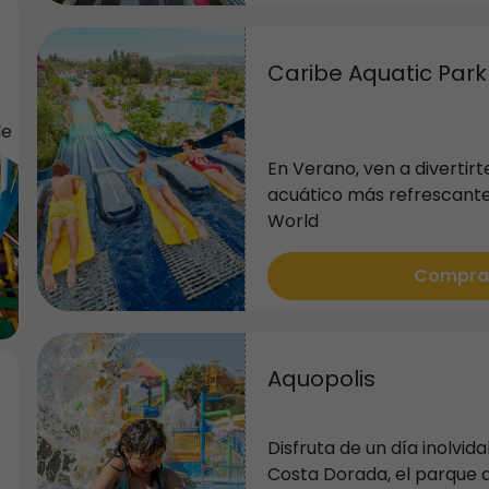
Caribe Aquatic Park
de
En Verano, ven a divertirt
a
acuático más refrescant
World
er
Compra
6.
”
Aquopolis
Disfruta de un día inolvid
Costa Dorada, el parque a