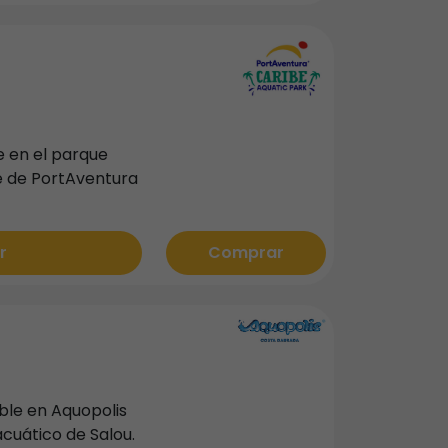
e en el parque
e de PortAventura
r
Comprar
able en Aquopolis
cuático de Salou.