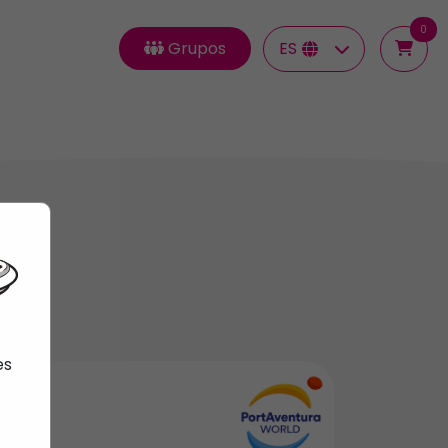
0
Grupos
ES
es