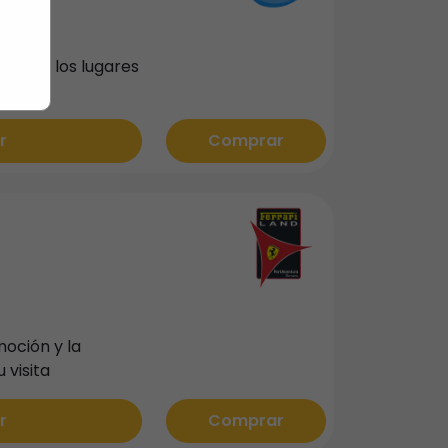
dor de los lugares
ndo
r
Comprar
moción y la
 visita
r
Comprar