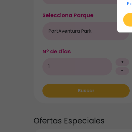
Po
Selecciona Parque
Nº de días
+
-
Buscar
Ofertas
Especiales