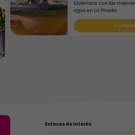
Diviértete con las mejore
k
agua en La Pineda.
k,
Compra
.
ta
ra
o
to
Enlaces de Interés