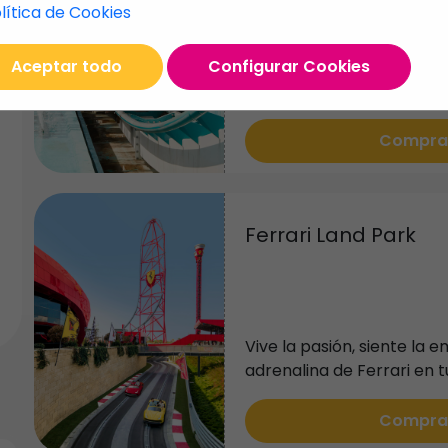
lítica de Cookies
Aceptar todo
Configurar Cookies
Un viaje fascinante alrede
más maravillosos del mu
Compra
Ferrari Land Park
Vive la pasión, siente la e
adrenalina de Ferrari en tu
Compra