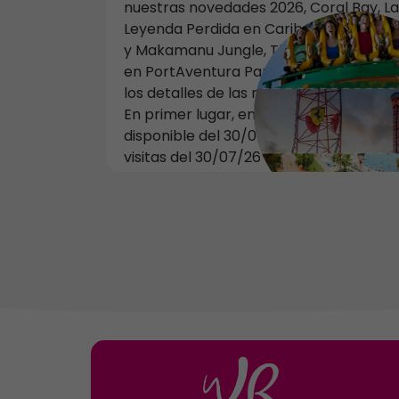
nuestras novedades 2026, Coral Bay, La
Leyenda Perdida en Caribe Aquatic Par
y Makamanu Jungle, The Adventure Tre
en PortAventura Park, os compartimos
los detalles de las nuevas promociones
En primer lugar, encontrareis una ofer
disponible del 30/07/26 al 17/08/26 pa
visitas del 30/07/26 al 06/01/27. Esta
consiste en hasta un 40% de descuent
en los siguientes productos para
entradas CON FECHA: • 1 día
PortAventura Park (ad/ju/se): Descuen