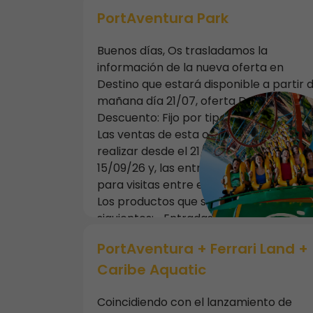
PortAventura Park
Buenos días, Os trasladamos la
información de la nueva oferta en
Destino que estará disponible a partir 
mañana día 21/07, oferta DAYFREE.
Descuento: Fijo por tipología de entrad
Las ventas de esta oferta se podrán
realizar desde el 21/07/26 hasta el
15/09/26 y, las entradas tendrán que s
para visitas entre el 21/07/26 y 15/09/2
Los productos que se incluyen son los
siguientes: • Entradas “2 días 2 parques
al precio de entradas “1 día 2 parques
PortAventura + Ferrari Land +
PortAventura Park
Caribe Aquatic
Coincidiendo con el lanzamiento de