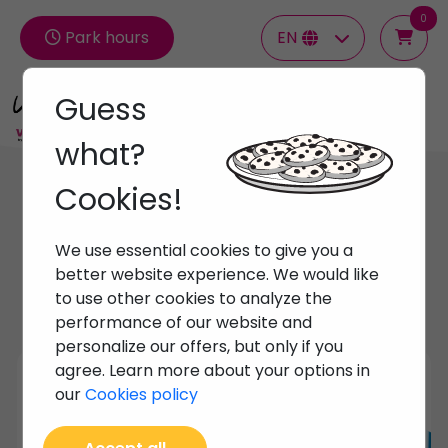
0
Park hours
EN
Guess
Groups
what?
Cookies!
Offers
Specials
We use essential cookies to give you a
better website experience. We would like
to use other cookies to analyze the
performance of our website and
personalize our offers, but only if you
agree. Learn more about your options in
PortAventura Park
our
Cookies policy
Buenos días, Os