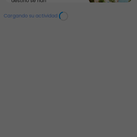
destino se han
30/07/26 al 17/08/26
modificado. Ambas
para visitas del 30/07/26
ofertas se alargan hasta
Cargando su actividad
al 06/01/27. Esta consiste
el 24/08/2026. A modo de
en hasta un 40% de
recordatorio las ofertas
descuento en los
activas son: 1. Oferta de
siguientes productos para
HASTA UN 40% DE
entradas CON FECHA: • 1
DESCUENTO en los
día PortAventura Park
siguientes productos con
(ad/ju/se): Descuento
fecha: - 1 día
PortAventura Park
(ad/ju/se) - 1 día
PortAventura Park
(nocturna) (ad/ju/se) - 1
día 2 parques Caribe
Aquatic Park +
PortAventura Park
(nocturna) (ad/ju/se) - 2
días 2 parques