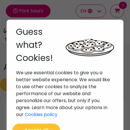
0
Park hours
EN
Guess
Groups
what?
Cookies!
Activities
We use essential cookies to give you a
better website experience. We would like
Volver
to use other cookies to analyze the
performance of our website and
personalize our offers, but only if you
agree. Learn more about your options in
Todas
Actividades de playa
our
Cookies policy
Submarinismo y Snorkel