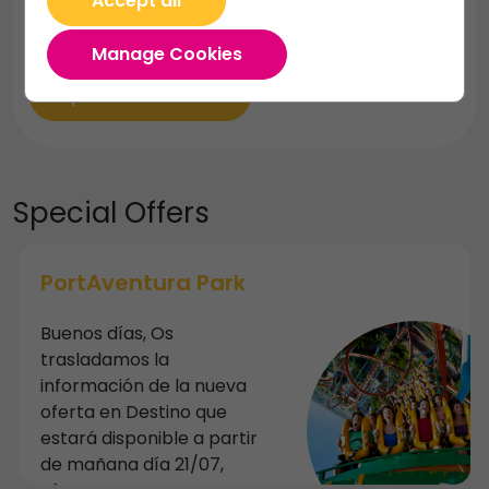
Accept all
Excursiones náuticas
Manage Cookies
Experiencias únicas
Special
Offers
PortAventura Park
Buenos días, Os
trasladamos la
información de la nueva
oferta en Destino que
estará disponible a partir
de mañana día 21/07,