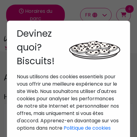
0
Horaires du
FR
parc
Devinez
Groupes
quoi?
Biscuits!
Appelez-nous!
Nous utilisons des cookies essentiels pour
vous offrir une meilleure expérience sur le
site Web. Nous souhaitons utiliser d'autres
Horaires du service client :
cookies pour analyser les performances
de notre site Internet et personnaliser nos
Du lundi au samedi:
offres, mais uniquement si vous êtes
10h à 13h / 16h à 20h
d'accord. Apprenez-en davantage sur vos
options dans notre
Politique de cookies
Fermé le dimanche
>