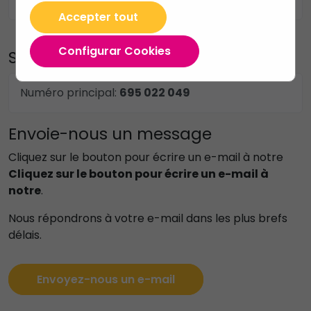
Accepter tout
Configurar Cookies
Services clients
Numéro principal:
695 022 049
Envoie-nous un message
Cliquez sur le bouton pour écrire un e-mail à notre
Cliquez sur le bouton pour écrire un e-mail à
notre
.
Nous répondrons à votre e-mail dans les plus brefs
délais.
Envoyez-nous un e-mail