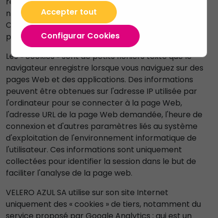
responsabilité de VELERO AZUL SA, le système de
Accepter tout
navigation utilise certaines données de navigation («
Cookies ») pour pouvoir offrir un service plus
Configurar Cookies
personnalisé aux utilisateurs de le site Web.
Les « cookies » sont de petits fichiers texte que le
navigateur enregistre lorsque vous naviguez sur des
pages Web et des applications. Des informations
peuvent être obtenues sur l'adresse IP utilisée par
l'ordinateur pour se connecter à la page Web,
l'adresse URL de la page Web demandée, l'heure de
connexion et d'autres paramètres liés au système
d'exploitation de l'environnement informatique de
l'utilisateur. Ces informations sont uniquement
collectées pour identifier la session dans le but de
faciliter l'analyse de la page web.
VELERO AZUL SA utilise sur son site Internet
uniquement des « cookies » de tiers, notamment du
service proposé par Google Analytics ; qui est un