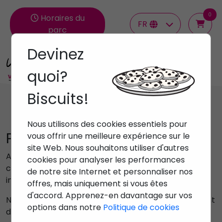
0
Horaires du
FR
parc
Devinez
Groupes
quoi?
Biscuits!
Nous utilisons des cookies essentiels pour
Politique de cookies
vous offrir une meilleure expérience sur le
site Web. Nous souhaitons utiliser d'autres
Afin d'améliorer nos services, nous utilisons des
cookies pour analyser les performances
cookies tiers qui nous permettent d'obtenir des
de notre site Internet et personnaliser nos
informations sur les utilisateurs. Plus d'informations:
offres, mais uniquement si vous êtes
d'accord. Apprenez-en davantage sur vos
Nous vous informons que pour le bon fonctionnement
options dans notre
Politique de cookies
du site wwww.veleroincoming.com, propriété et