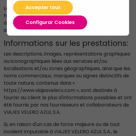
Accepter tout
Les clients du site Internet «
https://www.viajesvelero.com » déclarent être âgés
Configurar Cookies
de plus de 18 ans et avoir la capacité juridique de
signer des contrats et de contracter des services.
Informations sur les prestations:
Les descriptions, images, représentations graphiques
ou iconographiques liées aux services et/ou
localisations et/ou zones géographiques, ainsi que les
noms commerciaux, marques ou signes distinctifs de
toute nature, contenus dans «
https://www.viajesvelero.com », sont destinés à
fournir au client le plus d'informations possibles et ont
été fournis par nos fournisseurs et collaborateurs de
VIAJES VELERO AZUL S.A.
Si, en raison d'un cas de force majeure ou de tout
incident imputable à VIAJES VELERO AZUL S.A., le