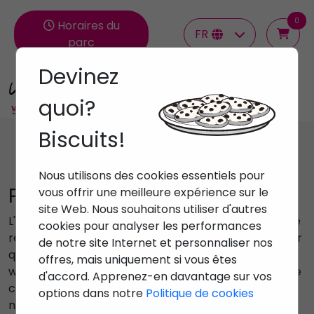
0
Horaires du
FR
parc
Devinez
Groupes
quoi?
Biscuits!
Nous utilisons des cookies essentiels pour
Politique de vente
vous offrir une meilleure expérience sur le
site Web. Nous souhaitons utiliser d'autres
L'acceptation des présentes conditions générales de
cookies pour analyser les performances
réservation implique l'autorisation de l'utilisateur pour
de notre site Internet et personnaliser nos
que ses données fassent partie du fichier « clients
offres, mais uniquement si vous êtes
web » de VIAJES VELERO AZUL S.A., et le traitement de
d'accord. Apprenez-en davantage sur vos
ces fichiers sera réglementé comme indiqué dans
options dans notre
Politique de cookies
notre politique de confidentialité.